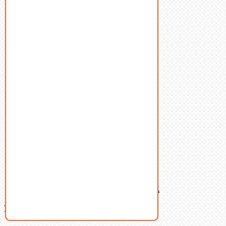
Болты
Винты
Гайки
Заклепки
Пресс-масленки
Пробки
Пружины тарельчатые
Стопорные кольца
Такелаж
Шайбы
Шпильки
Шплинты
Шпонки
Шпоночная сталь
Штифты
Латунный и бронзовый крепеж
Filter By