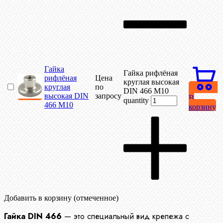
Гайка
Гайка рифлёная
рифлёная
Цена
круглая высокая
круглая
по
DIN 466 М10
высокая DIN
запросу
В
quantity
466 М10
корзину
Добавить в корзину (отмеченное)
Гайка DIN 466
— это специальный вид крепежа с