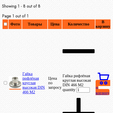
Showing 1 - 8 out of 8
Page 1 out of 1
В
Фото
Товары
Цена
Количество
корзину
Гайка
Гайка рифлёная
рифлёная
Цена
круглая высокая
круглая
по
DIN 466 М2
высокая DIN
запросу
В
quantity
466 М2
корзину