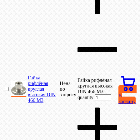
Гайка
Гайка рифлёная
рифлёная
Цена
круглая высокая
круглая
по
DIN 466 М3
высокая DIN
запросу
В
quantity
466 М3
корзину