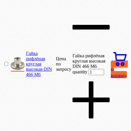
Гайка
Гайка рифлёная
рифлёная
Цена
круглая высокая
круглая
по
DIN 466 М6
высокая DIN
запросу
В
quantity
466 М6
корзину