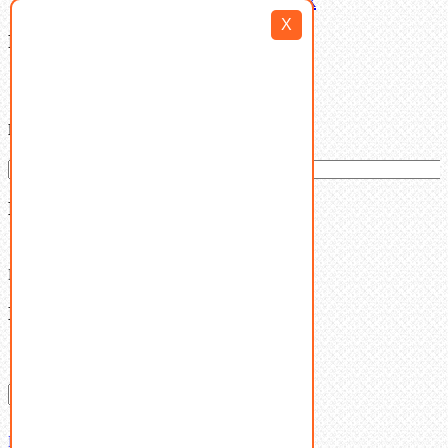
X
Filter By
Категории товаров
Ваша корзина
(0)
В корзине нет товаров.
Поиск
Don't show this popup again