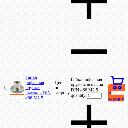
Гайка
Гайка рифлёная
рифлёная
Цена
круглая высокая
круглая
по
DIN 466 М2.5
высокая DIN
запросу
В
quantity
466 М2.5
корзину