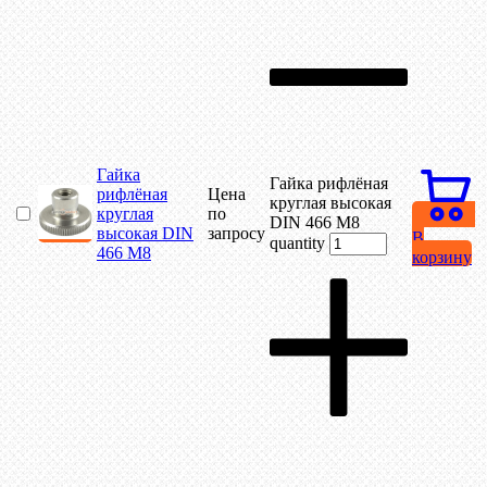
Гайка
Гайка рифлёная
рифлёная
Цена
круглая высокая
круглая
по
DIN 466 М8
высокая DIN
запросу
В
quantity
466 М8
корзину