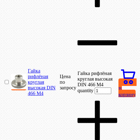
Гайка
Гайка рифлёная
рифлёная
Цена
круглая высокая
круглая
по
DIN 466 М4
высокая DIN
запросу
В
quantity
466 М4
корзину