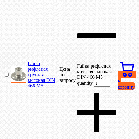
Гайка
Гайка рифлёная
рифлёная
Цена
круглая высокая
круглая
по
DIN 466 М5
высокая DIN
запросу
В
quantity
466 М5
корзину