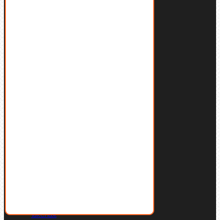
Контакты
ПРОДУКЦИЯ:
Болты
Винты
Гайки
Заклепки
Пресс-масленки
Пробки
Пружины тарельчатые
Стопорные кольца
Такелаж