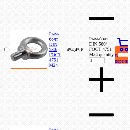
Рым-
Рым-болт
болт
DIN 580/
DIN
ГОСТ 4751
580/
454,45
₽
М24 quantity
ГОСТ
В
4751
корзин
М24