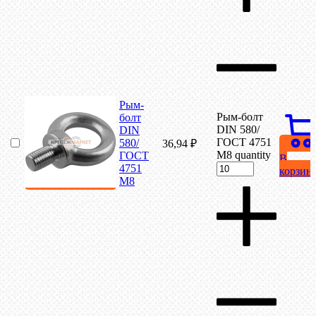
Рым-
Рым-болт
болт
DIN 580/
DIN
ГОСТ 4751
580/
36,94
₽
М8 quantity
ГОСТ
В
4751
корзин
М8