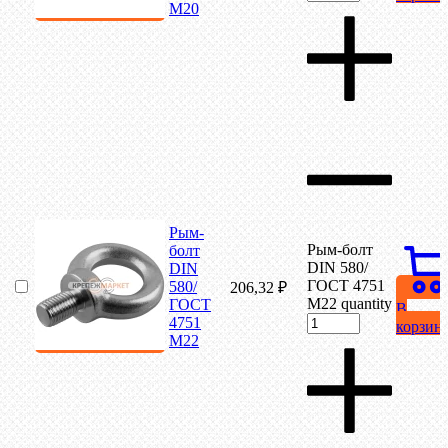
М20
Рым-
Рым-болт
болт
DIN 580/
DIN
ГОСТ 4751
580/
206,32
₽
М22 quantity
ГОСТ
В
4751
корзин
М22