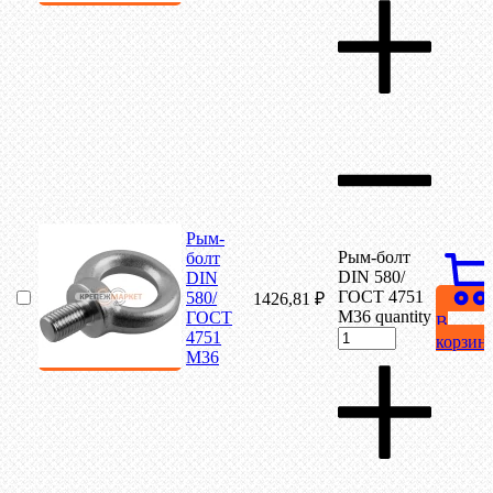
Рым-
Рым-болт
болт
DIN 580/
DIN
ГОСТ 4751
580/
1426,81
₽
М36 quantity
ГОСТ
В
4751
корзин
М36