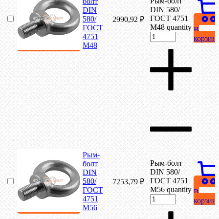
Рым-болт
болт
DIN 580/
DIN
ГОСТ 4751
580/
2990,92
₽
М48 quantity
ГОСТ
В
4751
корзин
М48
Рым-
Рым-болт
болт
DIN 580/
DIN
ГОСТ 4751
580/
7253,79
₽
М56 quantity
ГОСТ
В
4751
корзин
М56