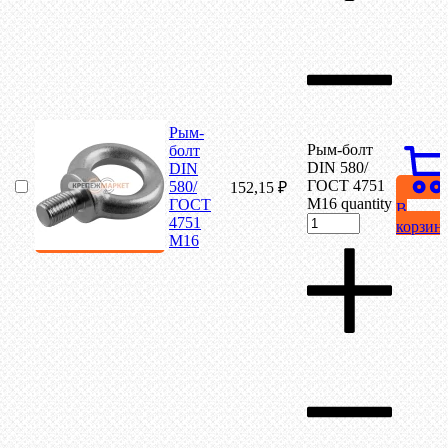
Рым-
Рым-болт
болт
DIN 580/
DIN
ГОСТ 4751
580/
152,15
₽
М16 quantity
ГОСТ
В
4751
корзин
М16