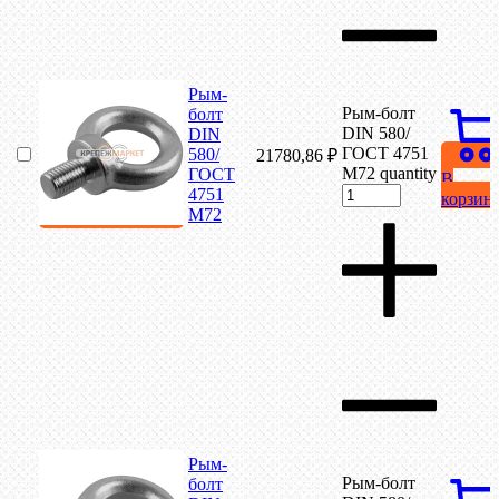
Рым-
Рым-болт
болт
DIN 580/
DIN
ГОСТ 4751
580/
21780,86
₽
М72 quantity
ГОСТ
В
4751
корзин
М72
Рым-
Рым-болт
болт