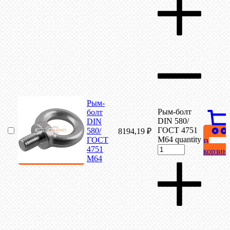
Рым-
Рым-болт
болт
DIN 580/
DIN
ГОСТ 4751
580/
8194,19
₽
М64 quantity
ГОСТ
В
4751
корзин
М64