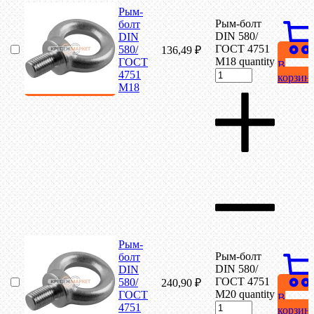
Рым-
Рым-болт
болт
DIN 580/
DIN
ГОСТ 4751
580/
136,49
₽
М18 quantity
ГОСТ
В
4751
корзин
М18
Рым-
Рым-болт
болт
DIN 580/
DIN
ГОСТ 4751
580/
240,90
₽
М20 quantity
ГОСТ
В
4751
корзин