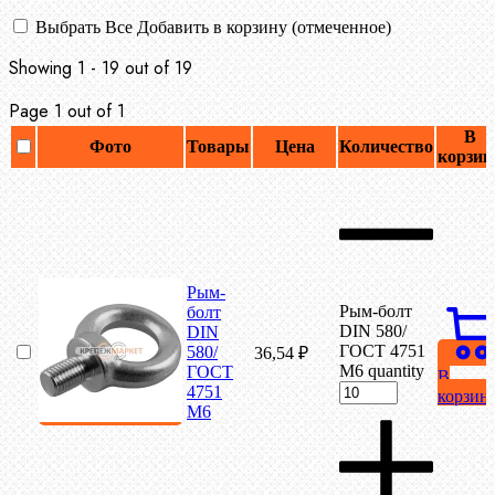
Выбрать Все
Добавить в корзину (отмеченное)
Showing 1 - 19 out of 19
Page 1 out of 1
В
Фото
Товары
Цена
Количество
корзин
Рым-
Рым-болт
болт
DIN 580/
DIN
ГОСТ 4751
580/
36,54
₽
М6 quantity
ГОСТ
В
4751
корзин
М6