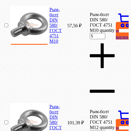
Рым-
Рым-болт
болт
DIN 580/
DIN
ГОСТ 4751
580/
57,56
₽
М10 quantity
ГОСТ
В
4751
корзин
М10
Рым-
Рым-болт
болт
DIN 580/
DIN
ГОСТ 4751
580/
101,39
₽
М12 quantity
ГОСТ
В