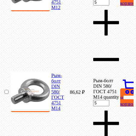
4751
корзин
М12
Рым-
Рым-болт
болт
DIN 580/
DIN
ГОСТ 4751
580/
86,62
₽
М14 quantity
ГОСТ
В
4751
корзин
М14