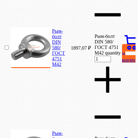
Рым-
Рым-болт
болт
DIN 580/
DIN
ГОСТ 4751
580/
1897,07
₽
М42 quantity
ГОСТ
В
4751
корзин
М42
Рым-