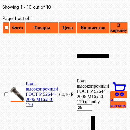
Showing 1 - 10 out of 10
Page 1 out of 1
В
Фото
Товары
Цена
Количество
корзину
Болт
Болт
высокопрочный
высокопрочный
ГОСТ Р 52644-
ГОСТ Р 52644-
64,10
₽
2006 М16х50-
2006 М16х50-
В
170 quantity
170
корзину