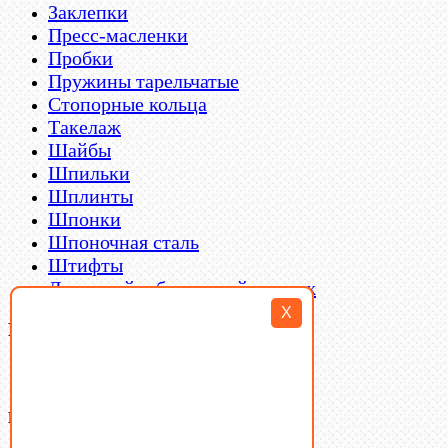
Заклепки
Пресс-масленки
Пробки
Пружины тарельчатые
Стопорные кольца
Такелаж
Шайбы
Шпильки
Шплинты
Шпонки
Шпоночная сталь
Штифты
Латунный и бронзовый крепеж
X
Filter By
Категории товаров