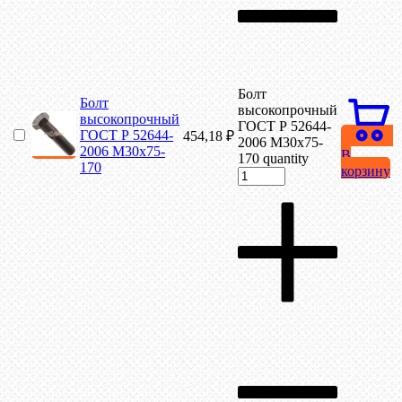
Болт
Болт
высокопрочный
высокопрочный
ГОСТ Р 52644-
ГОСТ Р 52644-
454,18
₽
2006 М30х75-
2006 М30х75-
В
170 quantity
170
корзину