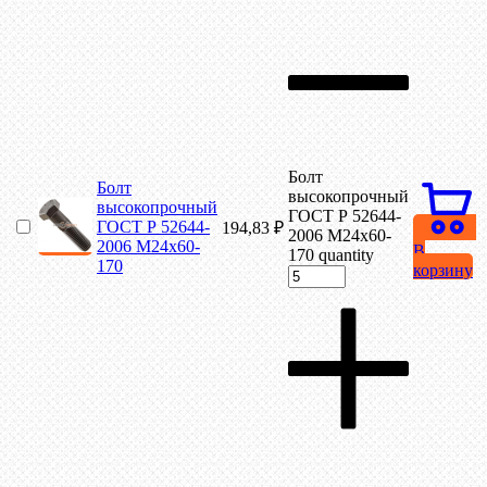
Болт
Болт
высокопрочный
высокопрочный
ГОСТ Р 52644-
ГОСТ Р 52644-
194,83
₽
2006 М24х60-
2006 М24х60-
В
170 quantity
170
корзину