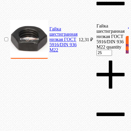
Гайка
Гайка
шестигранная
шестигранная
низкая ГОСТ
низкая ГОСТ
12,31
₽
5916/DIN 936
5916/DIN 936
В
М22 quantity
М22
ко