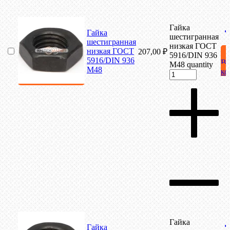
Гайка
Гайка
шестигранная
шестигранная
низкая ГОСТ
низкая ГОСТ
207,00
₽
5916/DIN 936
5916/DIN 936
В
М48 quantity
М48
ко
Гайка
Гайка