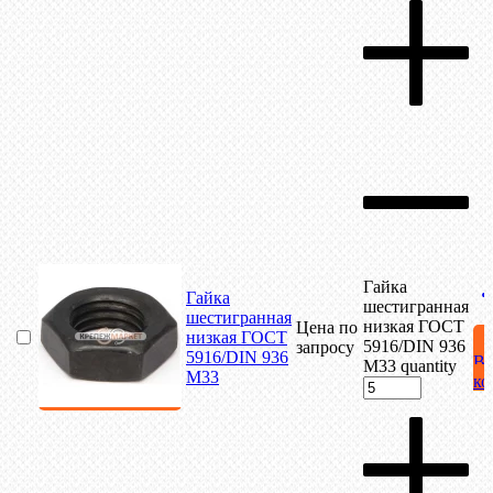
Гайка
Гайка
шестигранная
шестигранная
низкая ГОСТ
Цена по
низкая ГОСТ
5916/DIN 936
запросу
5916/DIN 936
В
М33 quantity
М33
ко