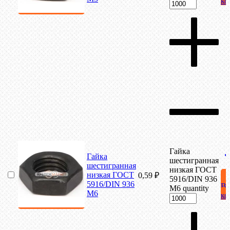
ко
Гайка
Гайка
шестигранная
шестигранная
низкая ГОСТ
низкая ГОСТ
0,59
₽
5916/DIN 936
5916/DIN 936
В
М6 quantity
М6
ко