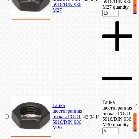
5916/DIN 936
5916/DIN 936
В
М27 quantity
М27
ко
Гайка
Гайка
шестигранная
шестигранная
низкая ГОСТ
низкая ГОСТ
42,04
₽
5916/DIN 936
5916/DIN 936
В
М30 quantity
М30
ко