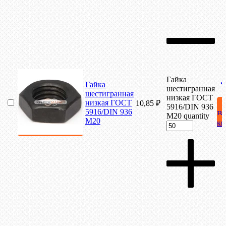
Гайка
Гайка
шестигранная
шестигранная
низкая ГОСТ
низкая ГОСТ
10,85
₽
5916/DIN 936
5916/DIN 936
В
М20 quantity
М20
ко