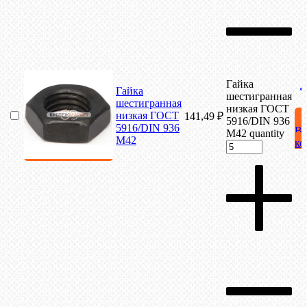
Гайка
Гайка
шестигранная
шестигранная
низкая ГОСТ
низкая ГОСТ
141,49
₽
5916/DIN 936
5916/DIN 936
В
М42 quantity
М42
ко