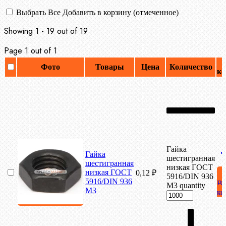
Выбрать Все
Добавить в корзину (отмеченное)
Showing 1 - 19 out of 19
Page 1 out of 1
Фото
Товары
Цена
Количество
ко
Гайка
Гайка
шестигранная
шестигранная
низкая ГОСТ
низкая ГОСТ
0,12
₽
5916/DIN 936
5916/DIN 936
В
М3 quantity
М3
ко