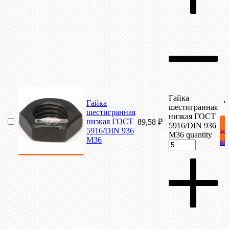
Гайка
Гайка
шестигранная
шестигранная
низкая ГОСТ
низкая ГОСТ
89,58
₽
5916/DIN 936
5916/DIN 936
В
М36 quantity
М36
ко