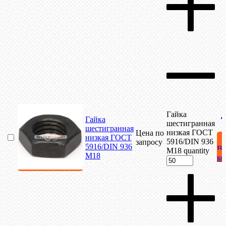
Гайка
Гайка
шестигранная
шестигранная
низкая ГОСТ
Цена по
низкая ГОСТ
5916/DIN 936
запросу
5916/DIN 936
В
М18 quantity
М18
ко