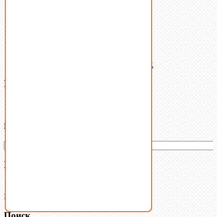
Шпильки
Шплинты
Шпонки
Шпоночная сталь
Штифты
Латунный и бронзовый крепеж
Filter By
Категории товаров
Ваша корзина
(0)
В корзине нет товаров.
Поиск