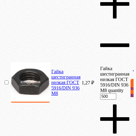
Гайка
Гайка
шестигранная
шестигранная
низкая ГОСТ
низкая ГОСТ
1,27
₽
5916/DIN 936
5916/DIN 936
В
М8 quantity
М8
ко