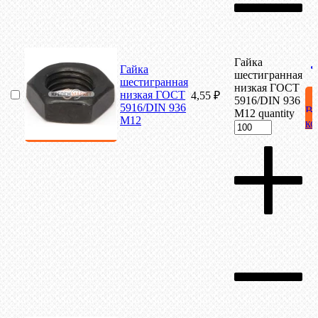
Гайка
Гайка
шестигранная
шестигранная
низкая ГОСТ
низкая ГОСТ
4,55
₽
5916/DIN 936
5916/DIN 936
В
М12 quantity
М12
ко