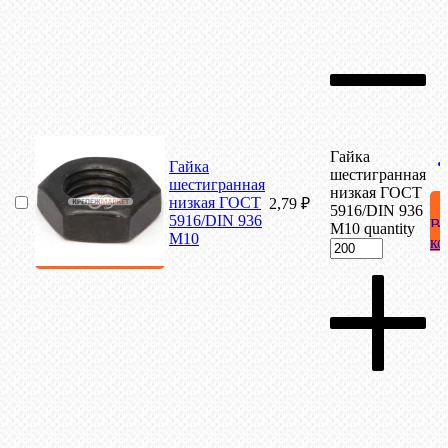
Гайка
Гайка
шестигранная
шестигранная
низкая ГОСТ
низкая ГОСТ
2,79
₽
5916/DIN 936
5916/DIN 936
В
М10 quantity
М10
ко