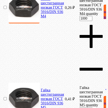
шестигранная
шестигранная
низкая ГОСТ
низкая ГОСТ
0,26
₽
5916/DIN 936
5916/DIN 936
В
М4 quantity
М4
ко
Гайка
Гайка
шестигранная
шестигранная
низкая ГОСТ
низкая ГОСТ
0,41
₽
5916/DIN 936
5916/DIN 936
В
М5 quantity
М5