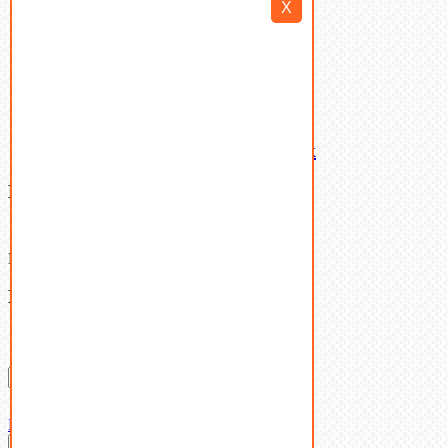
X
Шайбы
Шпильки
Шплинты
Шпонки
Шпоночная сталь
Штифты
Латунный и бронзовый крепеж
Ваша корзина
(0)
В корзине нет товаров.
Поиск
Don't show this popup again