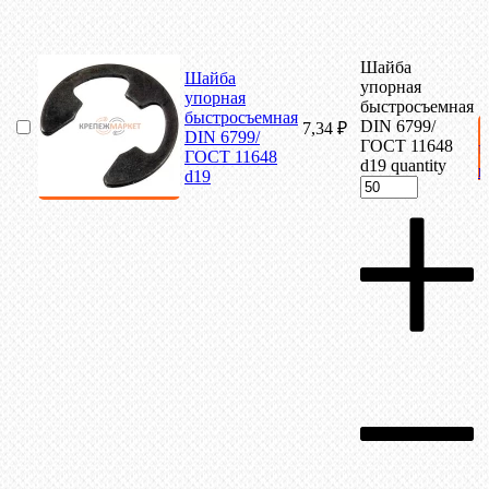
Шайба
Шайба
упорная
упорная
быстросъемная
быстросъемная
DIN 6799/
7,34
₽
DIN 6799/
ГОСТ 11648
ГОСТ 11648
d19 quantity
к
d19