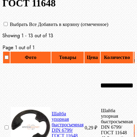
ГОСТ 11648
Выбрать Все
Добавить в корзину (отмеченное)
Showing 1 - 13 out of 13
Page 1 out of 1
Фото
Товары
Цена
Количество
к
Шайба
Шайба
упорная
упорная
быстросъемная
быстросъемная
DIN 6799/
0,29
₽
DIN 6799/
ГОСТ 11648
ГОСТ 11648