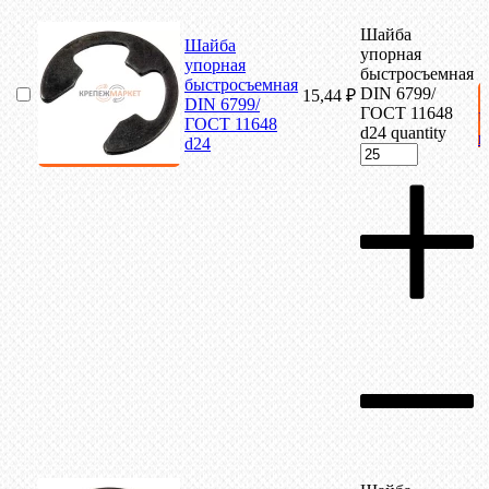
Шайба
Шайба
упорная
упорная
быстросъемная
быстросъемная
DIN 6799/
15,44
₽
DIN 6799/
ГОСТ 11648
ГОСТ 11648
d24 quantity
к
d24