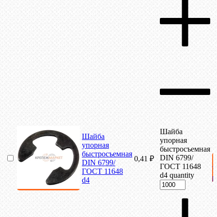
Шайба
Шайба
упорная
упорная
быстросъемная
быстросъемная
DIN 6799/
0,41
₽
DIN 6799/
ГОСТ 11648
ГОСТ 11648
d4 quantity
к
d4