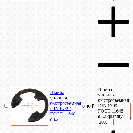
Шайба
Шайба
упорная
упорная
быстросъемная
быстросъемная
DIN 6799/
0,40
₽
DIN 6799/
ГОСТ 11648
ГОСТ 11648
d3,2 quantity
к
d3,2