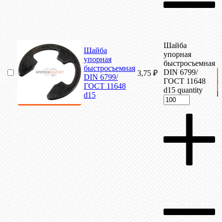
Шайба
Шайба
упорная
упорная
быстросъемная
быстросъемная
DIN 6799/
3,75
₽
DIN 6799/
ГОСТ 11648
ГОСТ 11648
d15 quantity
к
d15