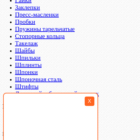
Заклепки
Пресс-масленки
Пробки
Пружины тарельчатые
Стопорные кольца
Такелаж
Шайбы
Шпильки
Шплинты
Шпонки
Шпоночная сталь
Штифты
Латунный и бронзовый крепеж
X
Filter By
Категории товаров