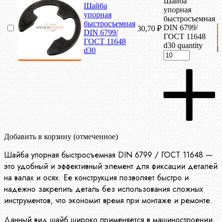
Шайба
Шайба
упорная
упорная
быстросъемная
быстросъемная
DIN 6799/
30,70
₽
DIN 6799/
ГОСТ 11648
ГОСТ 11648
d30 quantity
к
d30
Добавить в корзину (отмеченное)
Шайба упорная быстросъемная DIN 6799 / ГОСТ 11648 —
это удобный и эффективный элемент для фиксации деталей
на валах и осях. Ее конструкция позволяет быстро и
надежно закрепить деталь без использования сложных
инструментов, что экономит время при монтаже и ремонте.
Данный вид шайб широко применяется в машиностроении,