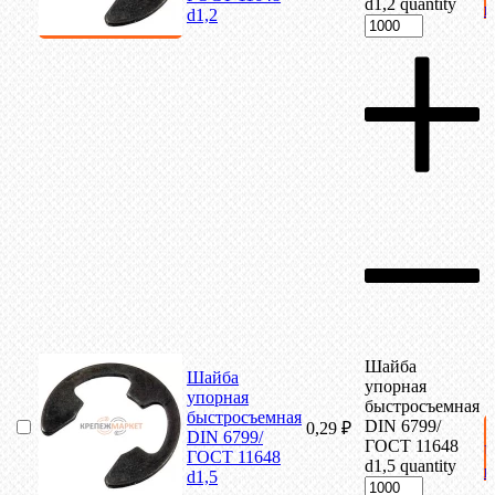
d1,2 quantity
к
d1,2
Шайба
Шайба
упорная
упорная
быстросъемная
быстросъемная
DIN 6799/
0,29
₽
DIN 6799/
ГОСТ 11648
ГОСТ 11648
d1,5 quantity
к
d1,5