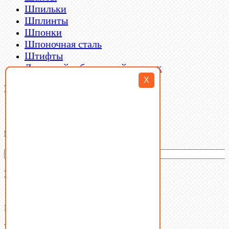
Шпильки
Шплинты
Шпонки
Шпоночная сталь
Штифты
Латунный и бронзовый крепеж
X
Filter By
Категории товаров
Ваша корзина
(0)
В корзине нет товаров.
Поиск