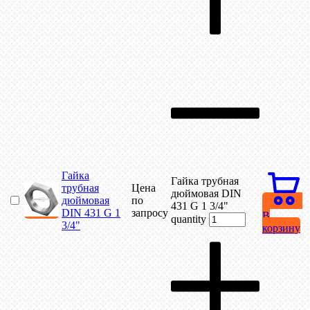
Гайка
Гайка трубная
трубная
Цена
дюймовая DIN
дюймовая
по
431 G 1 3/4"
DIN 431 G 1
запросу
В
quantity
3/4"
корзину