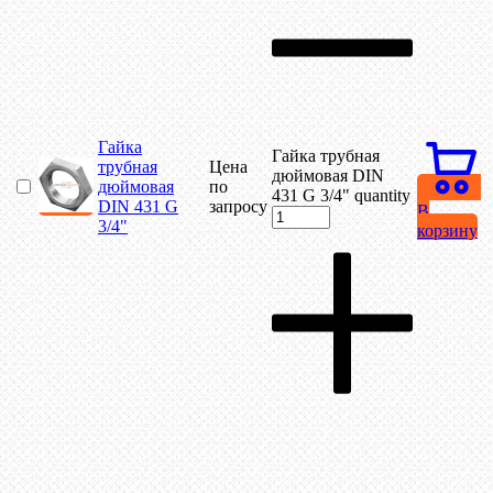
Гайка
Гайка трубная
трубная
Цена
дюймовая DIN
дюймовая
по
431 G 3/4" quantity
DIN 431 G
запросу
В
3/4"
корзину