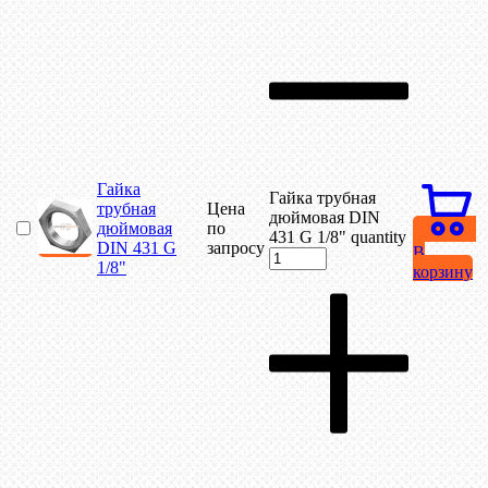
Гайка
Гайка трубная
трубная
Цена
дюймовая DIN
дюймовая
по
431 G 1/8" quantity
DIN 431 G
запросу
В
1/8"
корзину