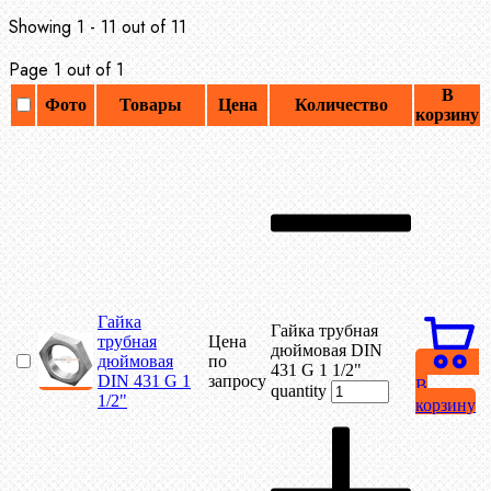
Showing 1 - 11 out of 11
Page 1 out of 1
В
Фото
Товары
Цена
Количество
корзину
Гайка
Гайка трубная
трубная
Цена
дюймовая DIN
дюймовая
по
431 G 1 1/2"
DIN 431 G 1
запросу
В
quantity
1/2"
корзину