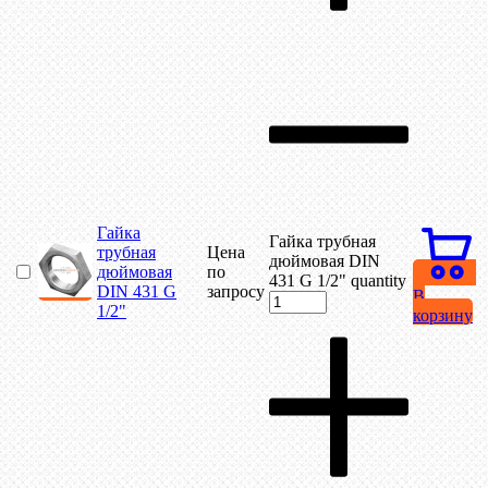
Гайка
Гайка трубная
трубная
Цена
дюймовая DIN
дюймовая
по
431 G 1/2" quantity
DIN 431 G
запросу
В
1/2"
корзину