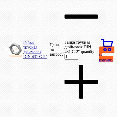
Гайка трубная
Гайка
Цена
дюймовая DIN
трубная
по
431 G 2" quantity
дюймовая
запросу
В
DIN 431 G 2"
корзину