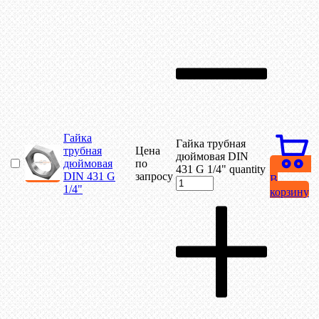
Гайка
Гайка трубная
трубная
Цена
дюймовая DIN
дюймовая
по
431 G 1/4" quantity
DIN 431 G
запросу
В
1/4"
корзину