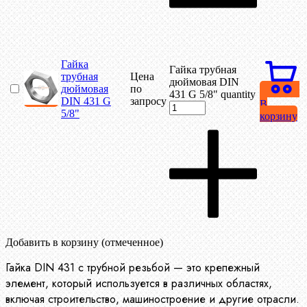
Гайка
Гайка трубная
трубная
Цена
дюймовая DIN
дюймовая
по
431 G 5/8" quantity
DIN 431 G
запросу
В
5/8"
корзину
Добавить в корзину (отмеченное)
Гайка DIN 431 с трубной резьбой — это крепежный
элемент, который используется в различных областях,
включая строительство, машиностроение и другие отрасли.