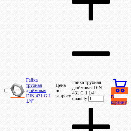
Гайка
Гайка трубная
трубная
Цена
дюймовая DIN
дюймовая
по
431 G 1 1/4"
DIN 431 G 1
запросу
В
quantity
1/4"
корзину