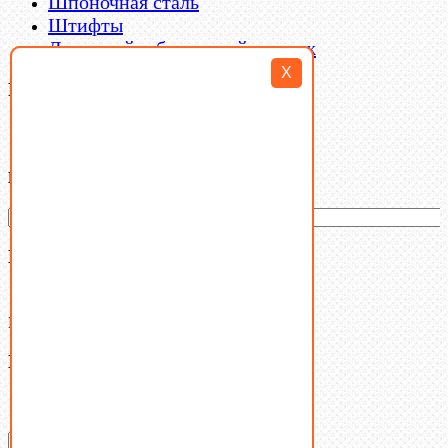
Шпоночная сталь
Штифты
Латунный и бронзовый крепеж
X
Filter By
Категории товаров
Ваша корзина
(0)
В корзине нет товаров.
Поиск