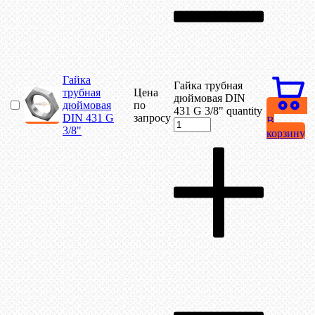
Гайка
Гайка трубная
трубная
Цена
дюймовая DIN
дюймовая
по
431 G 3/8" quantity
DIN 431 G
запросу
В
3/8"
корзину