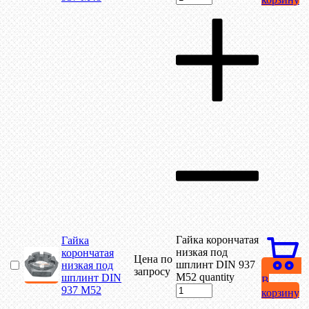
Гайка корончатая
Гайка
низкая под
корончатая
Цена по
шплинт DIN 937
низкая под
запросу
М52 quantity
шплинт DIN
В
937 М52
корзину