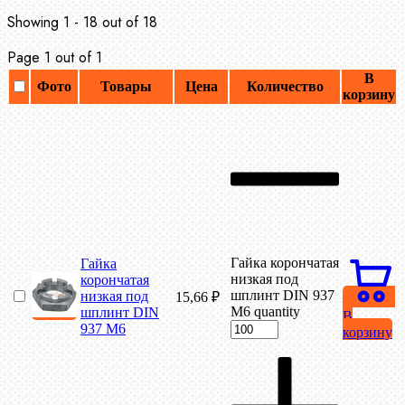
Showing 1 - 18 out of 18
Page 1 out of 1
В
Фото
Товары
Цена
Количество
корзину
Гайка корончатая
Гайка
низкая под
корончатая
шплинт DIN 937
низкая под
15,66
₽
М6 quantity
шплинт DIN
В
937 М6
корзину