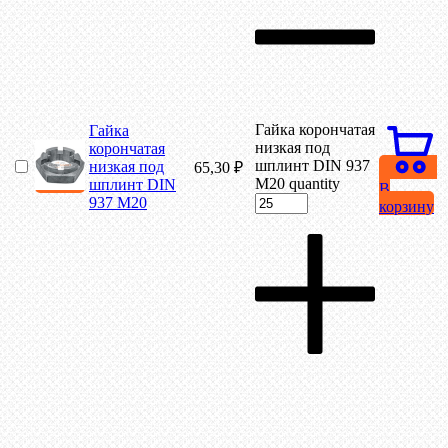
Гайка корончатая
Гайка
низкая под
корончатая
шплинт DIN 937
низкая под
65,30
₽
М20 quantity
шплинт DIN
В
937 М20
корзину