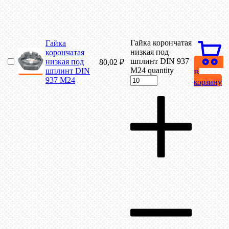
Гайка корончатая
Гайка
низкая под
корончатая
шплинт DIN 937
низкая под
80,02
₽
М24 quantity
шплинт DIN
В
937 М24
корзину