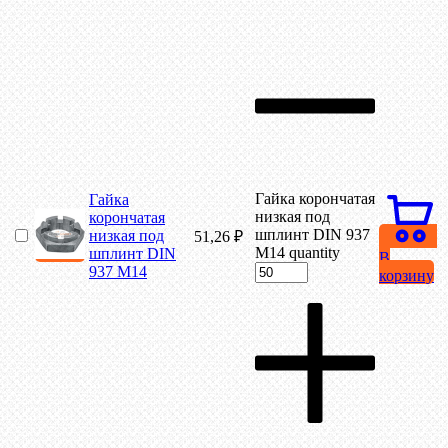
Гайка корончатая
Гайка
низкая под
корончатая
шплинт DIN 937
низкая под
51,26
₽
М14 quantity
шплинт DIN
В
937 М14
корзину