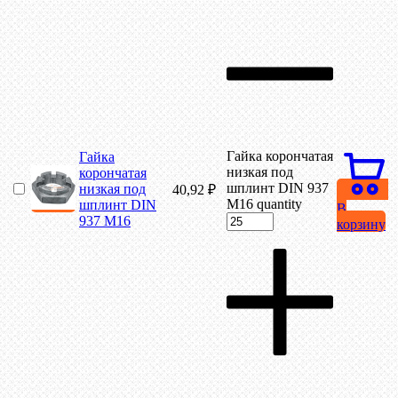
Гайка корончатая
Гайка
низкая под
корончатая
шплинт DIN 937
низкая под
40,92
₽
М16 quantity
шплинт DIN
В
937 М16
корзину