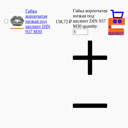
Гайка корончатая
Гайка
низкая под
корончатая
шплинт DIN 937
низкая под
158,72
₽
М30 quantity
шплинт DIN
В
937 М30
корзину