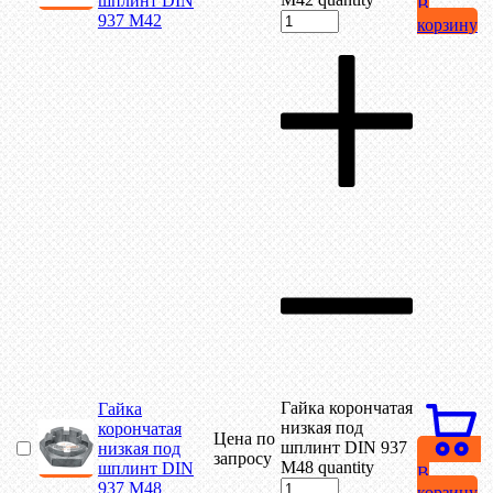
шплинт DIN
В
937 М42
корзину
Гайка корончатая
Гайка
низкая под
корончатая
Цена по
шплинт DIN 937
низкая под
запросу
М48 quantity
шплинт DIN
В
937 М48
корзину