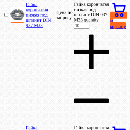
Гайка корончатая
Гайка
низкая под
корончатая
Цена по
шплинт DIN 937
низкая под
запросу
М33 quantity
шплинт DIN
В
937 М33
корзину
Гайка корончатая
Гайка