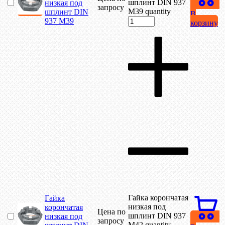
шплинт DIN 937
низкая под
запросу
М39 quantity
шплинт DIN
В
937 М39
корзину
Гайка корончатая
Гайка
низкая под
корончатая
Цена по
шплинт DIN 937
низкая под
запросу
М42 quantity