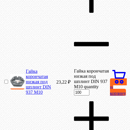
Гайка корончатая
Гайка
низкая под
корончатая
шплинт DIN 937
низкая под
23,22
₽
М10 quantity
шплинт DIN
В
937 М10
корзину