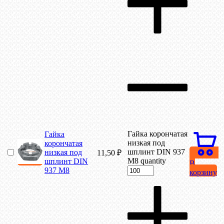
Гайка корончатая
Гайка
низкая под
корончатая
шплинт DIN 937
низкая под
11,50
₽
М8 quantity
шплинт DIN
В
937 М8
корзину