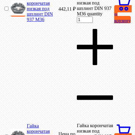
низкая под
корончатая
шплинт DIN 937
низкая под
442,11
₽
М36 quantity
шплинт DIN
В
937 М36
корзину
Гайка корончатая
Гайка
низкая под
корончатая
Цена по