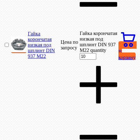
Гайка корончатая
Гайка
низкая под
корончатая
Цена по
шплинт DIN 937
низкая под
запросу
М22 quantity
шплинт DIN
В
937 М22
корзину