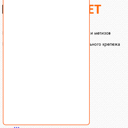
Крепеж-Маркет оптовая продажа крепежа и метизов
Производство и оптовая продажа специального крепежа
Болты
Винты
Гайки
Заклепки
Пресс-масленки
Пробки
Пружины тарельчатые
Стопорные кольца
Такелаж
Шайбы