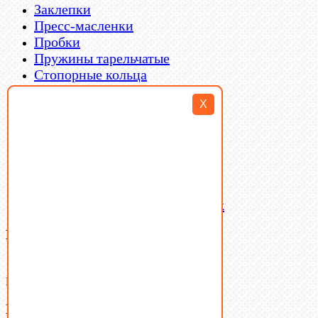
Заклепки
Пресс-масленки
Пробки
Пружины тарельчатые
Стопорные кольца
Такелаж
X
Шайбы
Шпильки
Шплинты
Шпонки
Шпоночная сталь
Штифты
Латунный и бронзовый крепеж
Ваша корзина
(0)
В корзине нет товаров.
Поиск