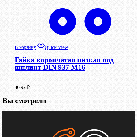
В корзину
Quick View
Гайка корончатая низкая под
шплинт DIN 937 М16
40,92
₽
Вы смотрели