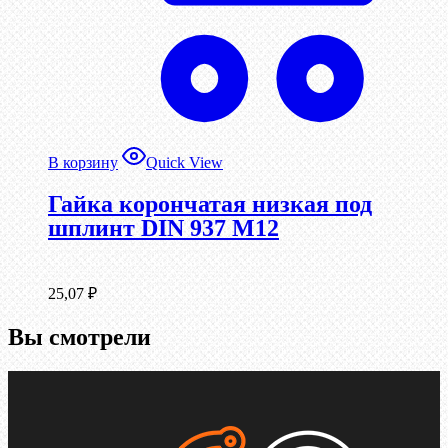
В корзину
Quick View
Гайка корончатая низкая под
шплинт DIN 937 М12
25,07
₽
Вы смотрели