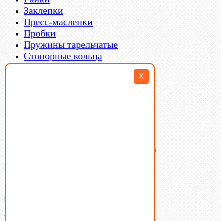
Заклепки
Пресс-масленки
Пробки
Пружины тарельчатые
Стопорные кольца
Такелаж
X
Шайбы
Шпильки
Шплинты
Шпонки
Шпоночная сталь
Штифты
Латунный и бронзовый крепеж
Ваша корзина
(0)
В корзине нет товаров.
Поиск