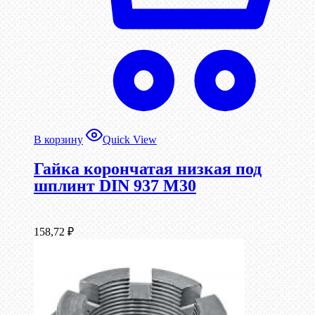
В корзину
Quick View
Гайка корончатая низкая под
шплинт DIN 937 М30
158,72
₽