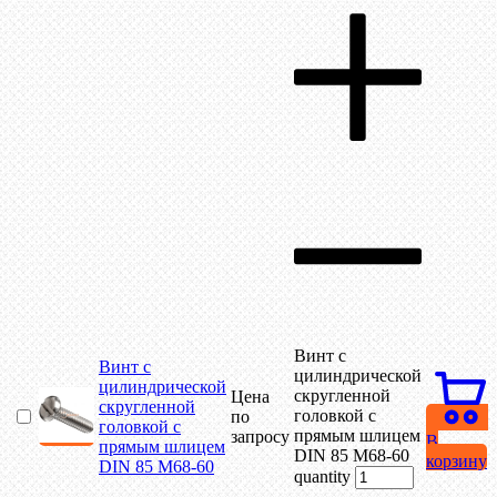
Винт с
Винт с
цилиндрической
цилиндрической
скругленной
Цена
скругленной
головкой с
по
головкой с
прямым шлицем
запросу
В
прямым шлицем
DIN 85 М68-60
корзину
DIN 85 М68-60
quantity