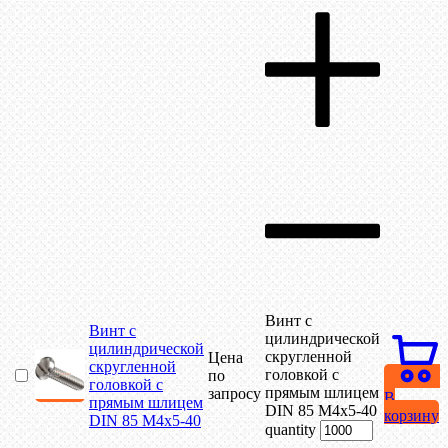
Винт с
Винт с
цилиндрической
цилиндрической
скругленной
Цена
скругленной
головкой с
по
головкой с
прямым шлицем
запросу
В
прямым шлицем
DIN 85 М4х5-40
корзину
DIN 85 М4х5-40
quantity