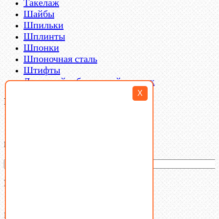
Такелаж
Шайбы
Шпильки
Шплинты
Шпонки
Шпоночная сталь
Штифты
Латунный и бронзовый крепеж
X
Filter By
Категории товаров
Ваша корзина
(0)
В корзине нет товаров.