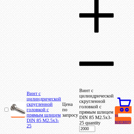
Винт с
Винт с
цилиндрической
цилиндрической
скругленной
скругленной
Цена
головкой с
головкой с
по
прямым шлицем
прямым шлицем
запросу
В
DIN 85 М2.5х3-
DIN 85 М2.5х3-
корзину
25 quantity
25