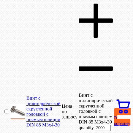
Винт с
Винт с
цилиндрической
цилиндрической
скругленной
Цена
скругленной
головкой с
по
головкой с
прямым шлицем
запросу
В
прямым шлицем
DIN 85 М3х4-30
корзину
DIN 85 М3х4-30
quantity