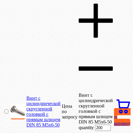
Винт с
Винт с
цилиндрической
цилиндрической
скругленной
Цена
скругленной
головкой с
по
головкой с
прямым шлицем
запросу
В
прямым шлицем
DIN 85 М5х6-50
корзину
DIN 85 М5х6-50
quantity