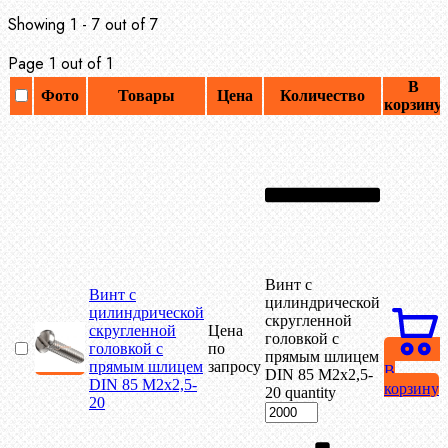
Showing 1 - 7 out of 7
Page 1 out of 1
В
Фото
Товары
Цена
Количество
корзину
Винт с
Винт с
цилиндрической
цилиндрической
скругленной
скругленной
Цена
головкой с
головкой с
по
прямым шлицем
прямым шлицем
запросу
В
DIN 85 М2х2,5-
DIN 85 М2х2,5-
корзину
20 quantity
20