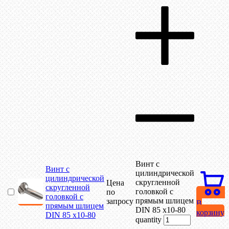
Винт с
Винт с
цилиндрической
цилиндрической
скругленной
Цена
скругленной
головкой с
по
головкой с
прямым шлицем
запросу
В
прямым шлицем
DIN 85 х10-80
корзину
DIN 85 х10-80
quantity