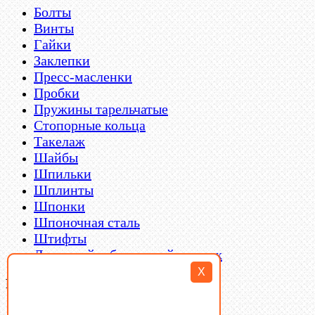
Болты
Винты
Гайки
Заклепки
Пресс-масленки
Пробки
Пружины тарельчатые
Стопорные кольца
Такелаж
Шайбы
Шпильки
Шплинты
Шпонки
Шпоночная сталь
Штифты
Латунный и бронзовый крепеж
X
Filter By