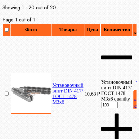
Showing 1 - 20 out of 20
Page 1 out of 1
Фото
Товары
Цена
Количество
ко
Установочный
Установочный
винт DIN 417/
винт DIN 417/
ГОСТ 1478
10,68
₽
ГОСТ 1478
М3х6 quantity
В
М3х6
ко