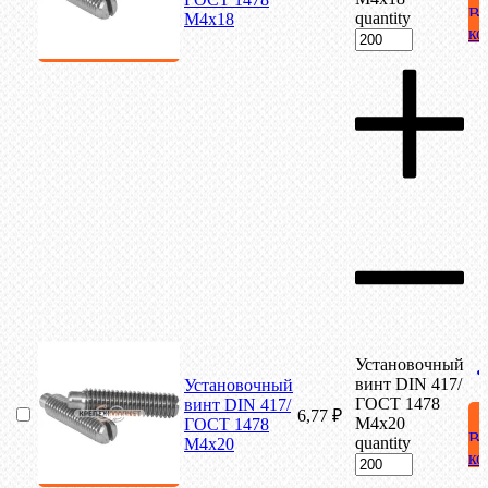
В
quantity
М4х18
ко
Установочный
винт DIN 417/
Установочный
ГОСТ 1478
винт DIN 417/
6,77
₽
М4х20
ГОСТ 1478
В
quantity
М4х20
ко