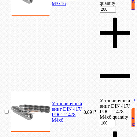
В
quantity
М3х16
ко
Установочный
Установочный
винт DIN 417/
винт DIN 417/
ГОСТ 1478
8,89
₽
ГОСТ 1478
М4х6 quantity
В
М4х6
ко