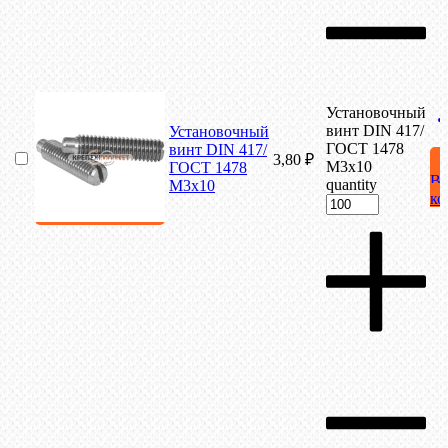
Установочный
винт DIN 417/
Установочный
ГОСТ 1478
винт DIN 417/
3,80
₽
М3х10
ГОСТ 1478
В
quantity
М3х10
ко