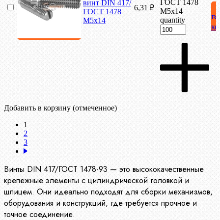
ГОСТ 1478
винт DIN 417/
6,31
₽
М5х14
ГОСТ 1478
В
quantity
М5х14
ко
Добавить в корзину (отмеченное)
1
2
3
Винты DIN 417/ГОСТ 1478-93 — это высококачественные
крепежные элементы с цилиндрической головкой и
шлицем. Они идеально подходят для сборки механизмов,
оборудования и конструкций, где требуется прочное и
точное соединение.