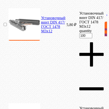
Установочный
винт DIN 417/
Установочный
ГОСТ 1478
винт DIN 417/
5,80
₽
М3х12
ГОСТ 1478
В
quantity
М3х12
ко
Установочный