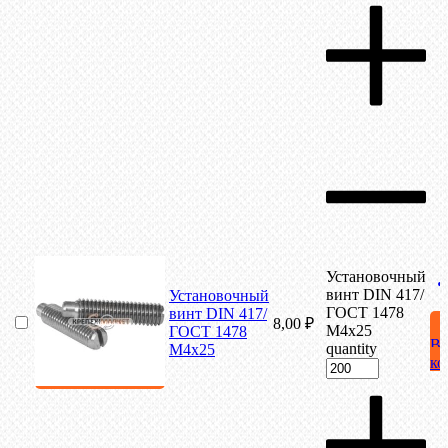
Установочный
винт DIN 417/
Установочный
ГОСТ 1478
винт DIN 417/
8,00
₽
М4х25
ГОСТ 1478
В
quantity
М4х25
ко