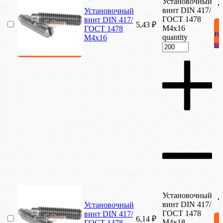
Установочный
винт DIN 417/
Установочный
ГОСТ 1478
винт DIN 417/
5,43
₽
М4х16
ГОСТ 1478
В
quantity
М4х16
ко
Установочный
винт DIN 417/
Установочный
ГОСТ 1478
винт DIN 417/
6,14
₽
М4х18
ГОСТ 1478