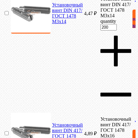
винт DIN 417/
Установочный
ГОСТ 1478
винт DIN 417/
4,47
₽
М3х14
ГОСТ 1478
В
quantity
М3х14
ко
Установочный
винт DIN 417/
Установочный
ГОСТ 1478
винт DIN 417/
4,89
₽
М3х16
ГОСТ 1478