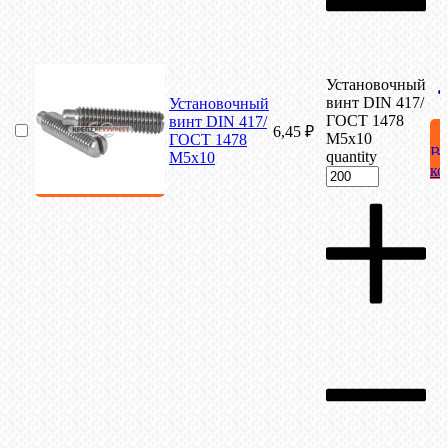
Установочный
винт DIN 417/
Установочный
ГОСТ 1478
винт DIN 417/
6,45
₽
М5х10
ГОСТ 1478
В
quantity
М5х10
ко