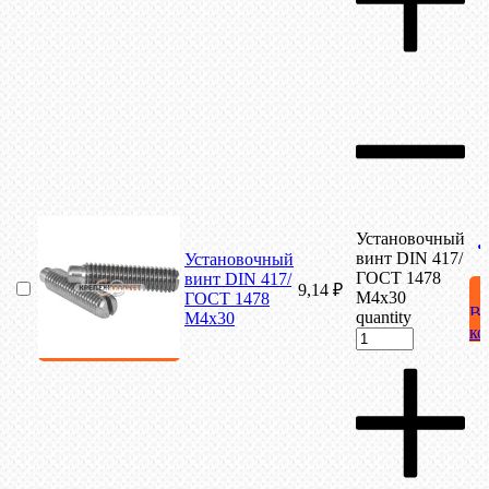
Установочный
винт DIN 417/
Установочный
ГОСТ 1478
винт DIN 417/
9,14
₽
М4х30
ГОСТ 1478
В
quantity
М4х30
ко