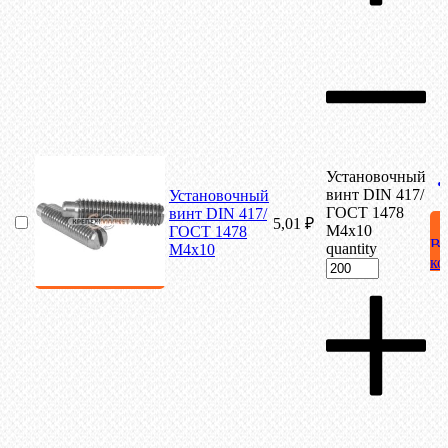
Установочный
винт DIN 417/
Установочный
ГОСТ 1478
винт DIN 417/
5,01
₽
М4х10
ГОСТ 1478
В
quantity
М4х10
ко