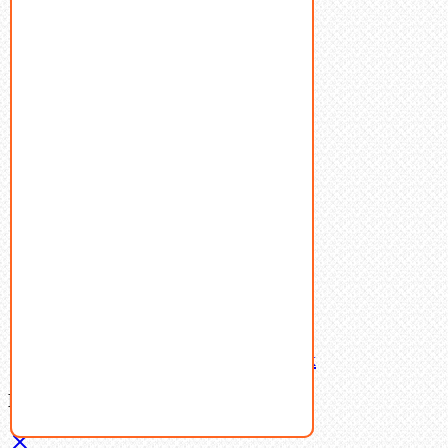
Болты
Винты
Гайки
Заклепки
Пресс-масленки
Пробки
Пружины тарельчатые
Стопорные кольца
Такелаж
Шайбы
Шпильки
Шплинты
Шпонки
Шпоночная сталь
Штифты
Латунный и бронзовый крепеж
Ваша корзина
(0)