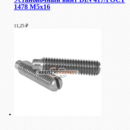
1478 М5х16
11,25
₽