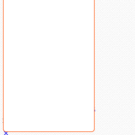
Болты
Винты
Гайки
Заклепки
Пресс-масленки
Пробки
Пружины тарельчатые
Стопорные кольца
Такелаж
Шайбы
Шпильки
Шплинты
Шпонки
Шпоночная сталь
Штифты
Латунный и бронзовый крепеж
Ваша корзина
(0)