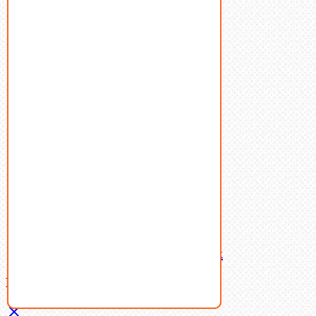
Болты
Винты
Гайки
Заклепки
Пресс-масленки
Пробки
Пружины тарельчатые
Стопорные кольца
Такелаж
Шайбы
Шпильки
Шплинты
Шпонки
Шпоночная сталь
Штифты
Латунный и бронзовый крепеж
Ваша корзина
(0)