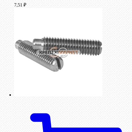
7,51
₽