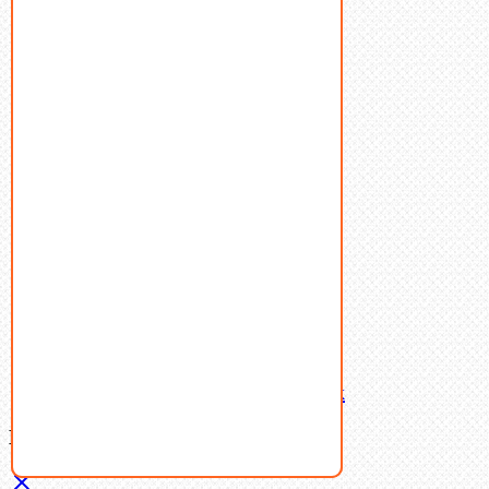
Болты
Винты
Гайки
Заклепки
Пресс-масленки
Пробки
Пружины тарельчатые
Стопорные кольца
Такелаж
Шайбы
Шпильки
Шплинты
Шпонки
Шпоночная сталь
Штифты
Латунный и бронзовый крепеж
Ваша корзина
(0)