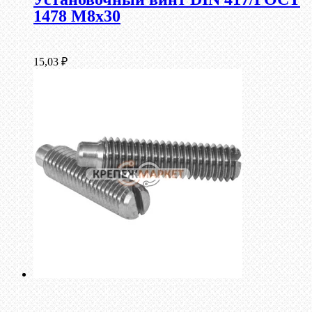
1478 М8х30
15,03
₽