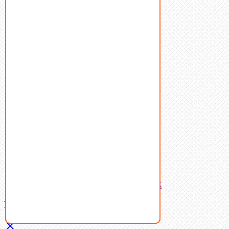
Болты
Винты
Гайки
Заклепки
Пресс-масленки
Пробки
Пружины тарельчатые
Стопорные кольца
Такелаж
Шайбы
Шпильки
Шплинты
Шпонки
Шпоночная сталь
Штифты
Латунный и бронзовый крепеж
Ваша корзина
(0)