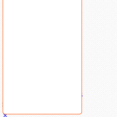
Болты
Винты
Гайки
Заклепки
Пресс-масленки
Пробки
Пружины тарельчатые
Стопорные кольца
Такелаж
Шайбы
Шпильки
Шплинты
Шпонки
Шпоночная сталь
Штифты
Латунный и бронзовый крепеж
Ваша корзина
(0)