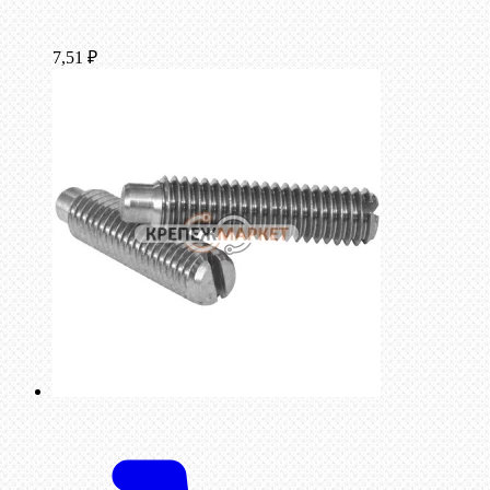
7,51
₽