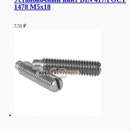
1478 М5х18
7,51
₽