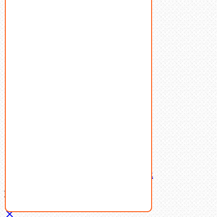
Болты
Винты
Гайки
Заклепки
Пресс-масленки
Пробки
Пружины тарельчатые
Стопорные кольца
Такелаж
Шайбы
Шпильки
Шплинты
Шпонки
Шпоночная сталь
Штифты
Латунный и бронзовый крепеж
Ваша корзина
(0)