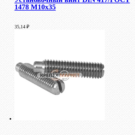
1478 М10х35
35,14
₽