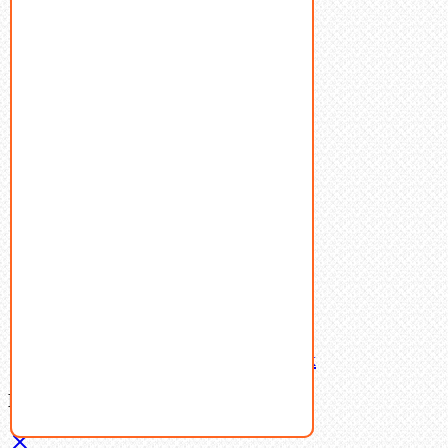
Болты
Винты
Гайки
Заклепки
Пресс-масленки
Пробки
Пружины тарельчатые
Стопорные кольца
Такелаж
Шайбы
Шпильки
Шплинты
Шпонки
Шпоночная сталь
Штифты
Латунный и бронзовый крепеж
Ваша корзина
(0)