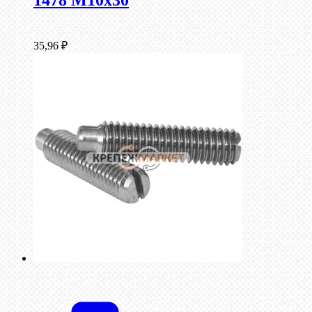
1478 М10х30
35,96
₽