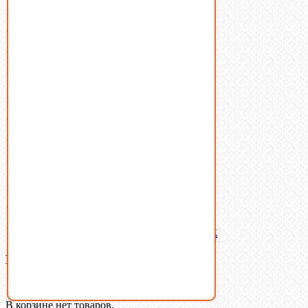
Винты
Гайки
Заклепки
Пресс-масленки
Пробки
Пружины тарельчатые
Стопорные кольца
Такелаж
Шайбы
Шпильки
Шплинты
Шпонки
Шпоночная сталь
Штифты
Латунный и бронзовый крепеж
Ваша корзина
(0)
В корзине нет товаров.