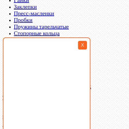
Гайки
Заклепки
Пресс-масленки
Пробки
Пружины тарельчатые
Стопорные кольца
Такелаж
X
Шайбы
Шпильки
Шплинты
Шпонки
Шпоночная сталь
Штифты
Латунный и бронзовый крепеж
Ваша корзина
(0)
В корзине нет товаров.
Поиск