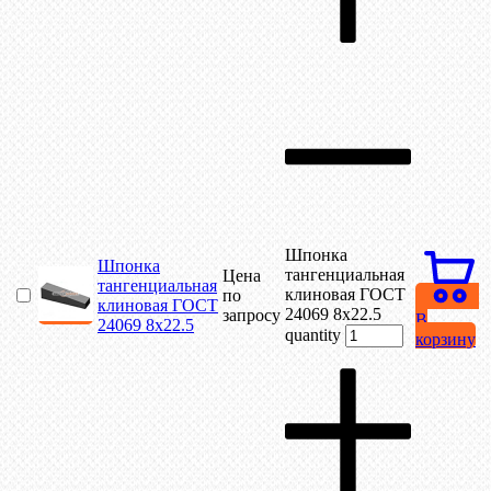
Шпонка
Шпонка
тангенциальная
Цена
тангенциальная
клиновая ГОСТ
по
клиновая ГОСТ
24069 8х22.5
запросу
В
24069 8х22.5
quantity
корзину