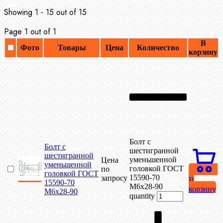
Showing 1 - 15 out of 15
Page 1 out of 1
В
Фото
Товары
Цена
Количество
корзину
Болт с
Болт с
шестигранной
шестигранной
уменьшенной
Цена
уменьшенной
головкой ГОСТ
по
головкой ГОСТ
15590-70
запросу
В
15590-70
М6х28-90
корзину
М6х28-90
quantity