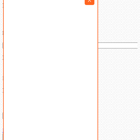
X
Filter By
Категории товаров
Ваша корзина
(0)
В корзине нет товаров.
Поиск
Don't show this popup again