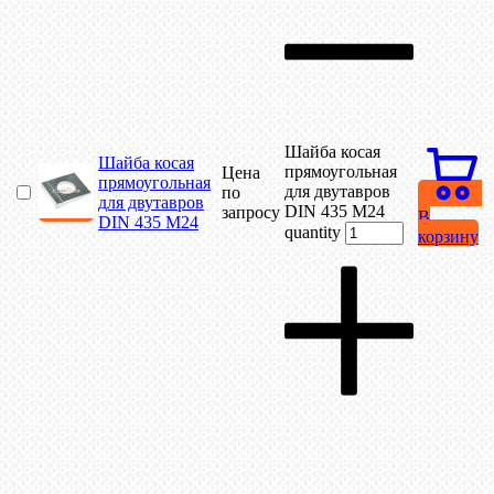
Шайба косая
Шайба косая
прямоугольная
Цена
прямоугольная
для двутавров
по
для двутавров
DIN 435 М24
запросу
В
DIN 435 М24
quantity
корзину