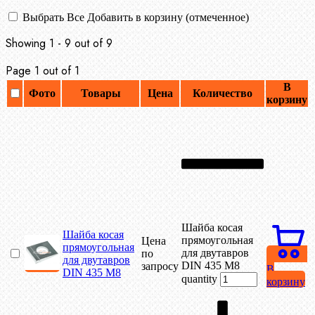
Выбрать Все
Добавить в корзину (отмеченное)
Showing 1 - 9 out of 9
Page 1 out of 1
В
Фото
Товары
Цена
Количество
корзину
Шайба косая
Шайба косая
прямоугольная
Цена
прямоугольная
для двутавров
по
для двутавров
DIN 435 М8
запросу
В
DIN 435 М8
quantity
корзину