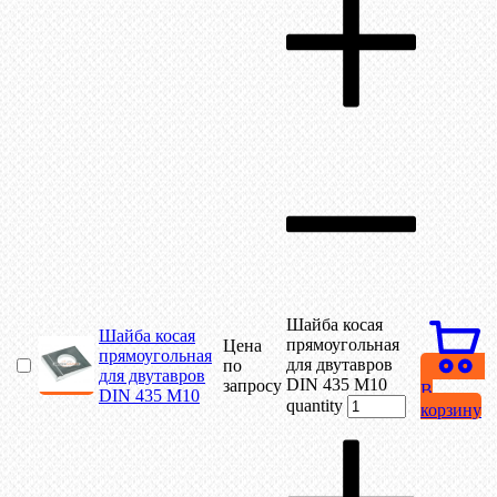
Шайба косая
Шайба косая
прямоугольная
Цена
прямоугольная
для двутавров
по
для двутавров
DIN 435 М10
запросу
В
DIN 435 М10
quantity
корзину