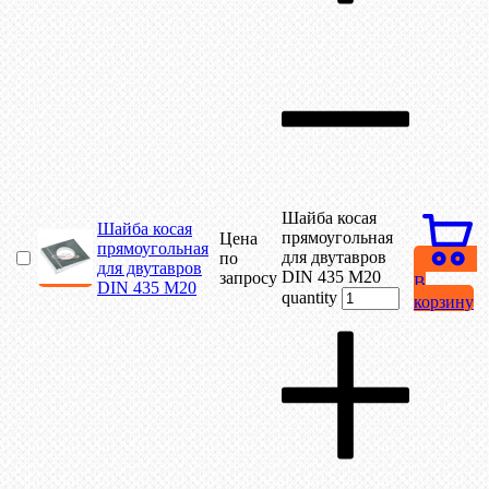
Шайба косая
Шайба косая
прямоугольная
Цена
прямоугольная
для двутавров
по
для двутавров
DIN 435 М20
запросу
В
DIN 435 М20
quantity
корзину