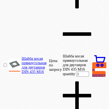
Шайба косая
Шайба косая
прямоугольная
Цена
прямоугольная
для двутавров
по
для двутавров
DIN 435 М16
запросу
В
DIN 435 М16
quantity
корзину