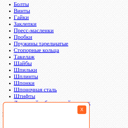
Болты
Винты
Гайки
Заклепки
Пресс-масленки
Пробки
Пружины тарельчатые
Стопорные кольца
Такелаж
Шайбы
Шпильки
Шплинты
Шпонки
Шпоночная сталь
Штифты
Латунный и бронзовый крепеж
X
Filter By