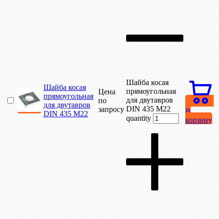
Шайба косая
Шайба косая
прямоугольная
Цена
прямоугольная
для двутавров
по
для двутавров
DIN 435 М22
запросу
В
DIN 435 М22
quantity
корзину