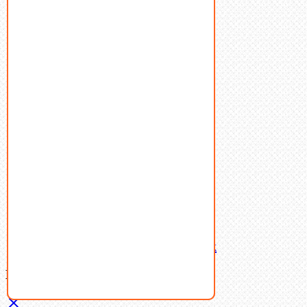
Болты
Винты
Гайки
Заклепки
Пресс-масленки
Пробки
Пружины тарельчатые
Стопорные кольца
Такелаж
Шайбы
Шпильки
Шплинты
Шпонки
Шпоночная сталь
Штифты
Латунный и бронзовый крепеж
Ваша корзина
(0)