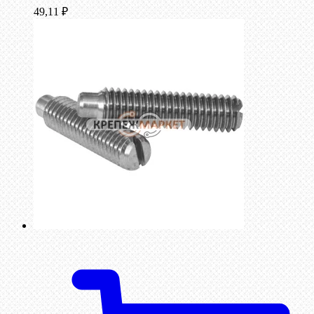
49,11
₽