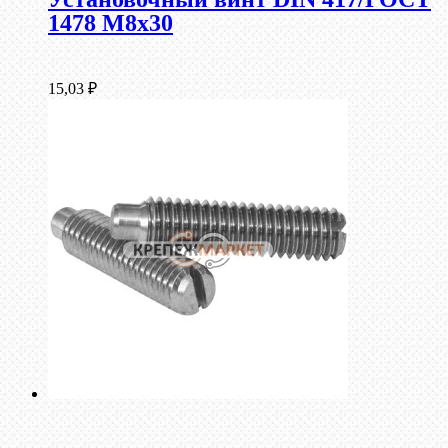
1478 М8х30
15,03
₽