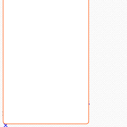
Болты
Винты
Гайки
Заклепки
Пресс-масленки
Пробки
Пружины тарельчатые
Стопорные кольца
Такелаж
Шайбы
Шпильки
Шплинты
Шпонки
Шпоночная сталь
Штифты
Латунный и бронзовый крепеж
Ваша корзина
(0)