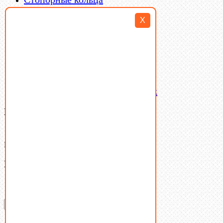
Такелаж
X
Шайбы
Шпильки
Шплинты
Шпонки
Шпоночная сталь
Штифты
Латунный и бронзовый крепеж
Ваша корзина
(0)
В корзине нет товаров.
Поиск