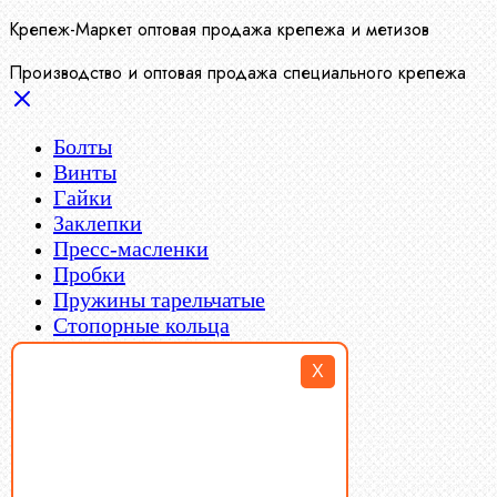
Крепеж-Маркет оптовая продажа крепежа и метизов
Производство и оптовая продажа специального крепежа
Болты
Винты
Гайки
Заклепки
Пресс-масленки
Пробки
Пружины тарельчатые
Стопорные кольца
Такелаж
X
Шайбы
Шпильки
Шплинты
Шпонки
Шпоночная сталь