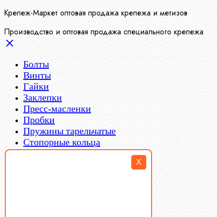
Крепеж-Маркет оптовая продажа крепежа и метизов
Производство и оптовая продажа специального крепежа
Болты
Винты
Гайки
Заклепки
Пресс-масленки
Пробки
Пружины тарельчатые
Стопорные кольца
Такелаж
X
Шайбы
Шпильки
Шплинты
Шпонки
Шпоночная сталь