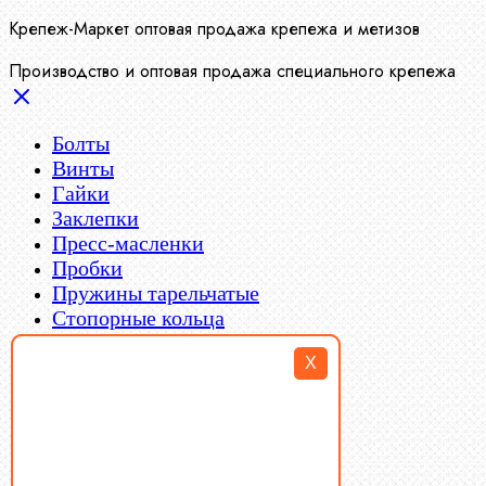
Крепеж-Маркет оптовая продажа крепежа и метизов
Производство и оптовая продажа специального крепежа
Болты
Винты
Гайки
Заклепки
Пресс-масленки
Пробки
Пружины тарельчатые
Стопорные кольца
Такелаж
X
Шайбы
Шпильки
Шплинты
Шпонки
Шпоночная сталь