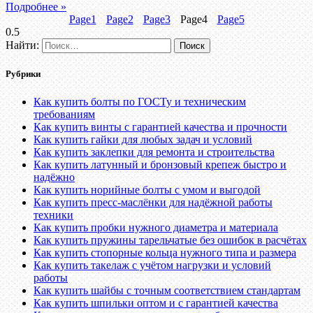
Подробнее »
Page
1
Page
2
Page
3
Page
4
Page
5
Найти:
Рубрики
Как купить болты по ГОСТу и техническим
требованиям
Как купить винты с гарантией качества и прочности
Как купить гайки для любых задач и условий
Как купить заклепки для ремонта и строительства
Как купить латунный и бронзовый крепеж быстро и
надёжно
Как купить норийные болты с умом и выгодой
Как купить пресс-маслёнки для надёжной работы
техники
Как купить пробки нужного диаметра и материала
Как купить пружины тарельчатые без ошибок в расчётах
Как купить стопорные кольца нужного типа и размера
Как купить такелаж с учётом нагрузки и условий
работы
Как купить шайбы с точным соответствием стандартам
Как купить шпильки оптом и с гарантией качества