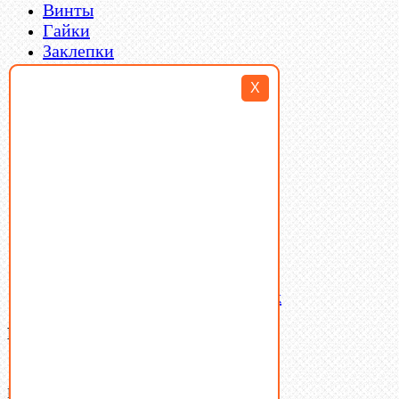
Винты
Гайки
Заклепки
Пресс-масленки
X
Пробки
Пружины тарельчатые
Стопорные кольца
Такелаж
Шайбы
Шпильки
Шплинты
Шпонки
Шпоночная сталь
Штифты
Латунный и бронзовый крепеж
Ваша корзина
(0)
В корзине нет товаров.