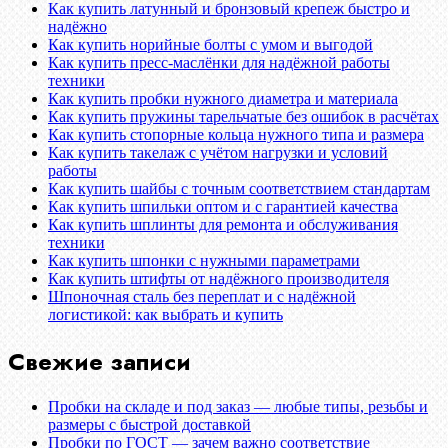
Как купить латунный и бронзовый крепеж быстро и
надёжно
Как купить норийные болты с умом и выгодой
Как купить пресс-маслёнки для надёжной работы
техники
Как купить пробки нужного диаметра и материала
Как купить пружины тарельчатые без ошибок в расчётах
Как купить стопорные кольца нужного типа и размера
Как купить такелаж с учётом нагрузки и условий
работы
Как купить шайбы с точным соответствием стандартам
Как купить шпильки оптом и с гарантией качества
Как купить шплинты для ремонта и обслуживания
техники
Как купить шпонки с нужными параметрами
Как купить штифты от надёжного производителя
Шпоночная сталь без переплат и с надёжной
логистикой: как выбрать и купить
Свежие записи
Пробки на складе и под заказ — любые типы, резьбы и
размеры с быстрой доставкой
Пробки по ГОСТ — зачем важно соответствие