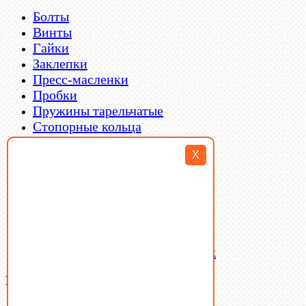
Болты
Винты
Гайки
Заклепки
Пресс-масленки
Пробки
Пружины тарельчатые
Стопорные кольца
Такелаж
X
Шайбы
Шпильки
Шплинты
Шпонки
Шпоночная сталь
Штифты
Латунный и бронзовый крепеж
Ваша корзина
(0)