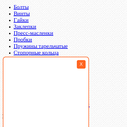
Болты
Винты
Гайки
Заклепки
Пресс-масленки
Пробки
Пружины тарельчатые
Стопорные кольца
Такелаж
X
Шайбы
Шпильки
Шплинты
Шпонки
Шпоночная сталь
Штифты
Латунный и бронзовый крепеж
Ваша корзина
(0)