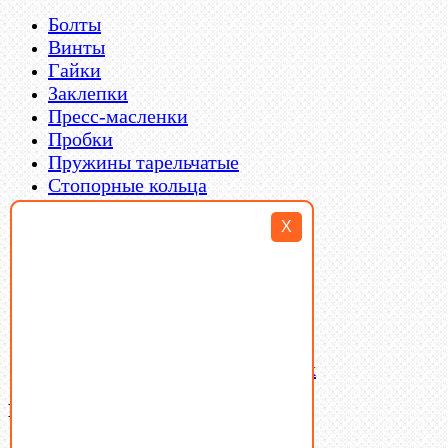
Болты
Винты
Гайки
Заклепки
Пресс-масленки
Пробки
Пружины тарельчатые
Стопорные кольца
Такелаж
X
Шайбы
Шпильки
Шплинты
Шпонки
Шпоночная сталь
Штифты
Латунный и бронзовый крепеж
Ваша корзина
(0)