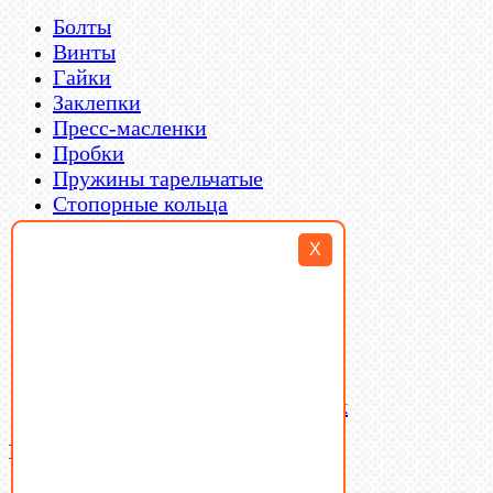
Болты
Винты
Гайки
Заклепки
Пресс-масленки
Пробки
Пружины тарельчатые
Стопорные кольца
Такелаж
X
Шайбы
Шпильки
Шплинты
Шпонки
Шпоночная сталь
Штифты
Латунный и бронзовый крепеж
Ваша корзина
(0)