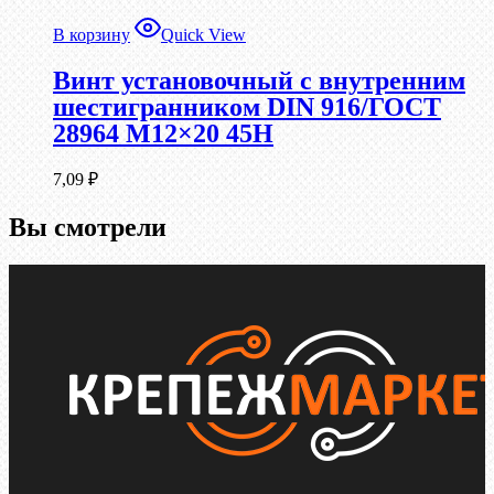
В корзину
Quick View
Винт установочный с внутренним
шестигранником DIN 916/ГОСТ
28964 М12×20 45Н
7,09
₽
Вы смотрели