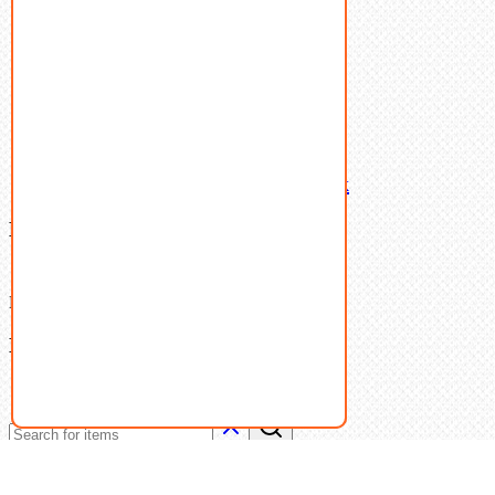
Такелаж
Шайбы
Шпильки
Шплинты
Шпонки
Шпоночная сталь
Штифты
Латунный и бронзовый крепеж
Ваша корзина
(0)
В корзине нет товаров.
Поиск
Don't show this popup again