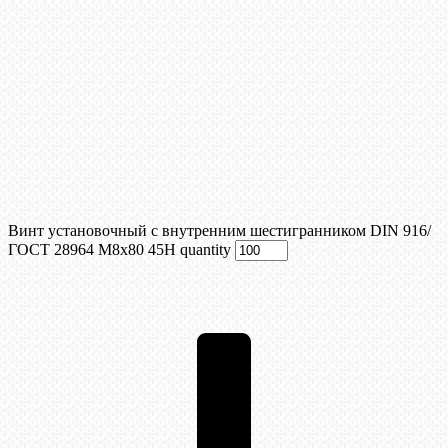
Винт установочный с внутренним шестигранником DIN 916/
ГОСТ 28964 М8x80 45Н quantity