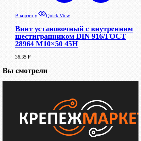
В корзину
Quick View
Винт установочный с внутренним
шестигранником DIN 916/ГОСТ
28964 М10×50 45Н
36,35
₽
Вы смотрели