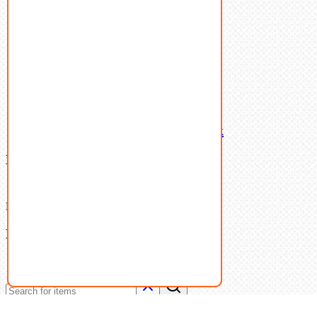
Такелаж
Шайбы
Шпильки
Шплинты
Шпонки
Шпоночная сталь
Штифты
Латунный и бронзовый крепеж
Ваша корзина
(0)
В корзине нет товаров.
Поиск