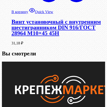
В корзину
Quick View
Винт установочный с внутренним
шестигранником DIN 916/ГОСТ
28964 М10×45 45Н
31,18
₽
Вы смотрели