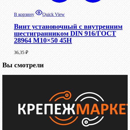
В корзину
Quick View
Винт установочный с внутренним
шестигранником DIN 916/ГОСТ
28964 М10×50 45Н
36,35
₽
Вы смотрели