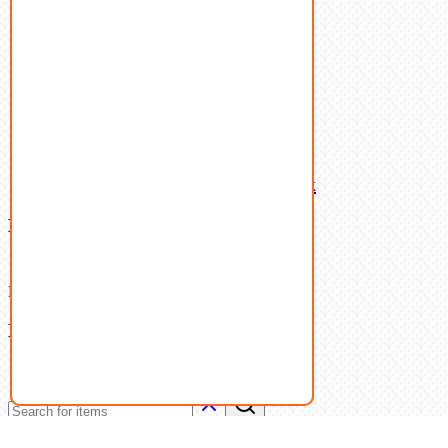
Такелаж
Шайбы
Шпильки
Шплинты
Шпонки
Шпоночная сталь
Штифты
Латунный и бронзовый крепеж
Ваша корзина
(0)
В корзине нет товаров.
Поиск