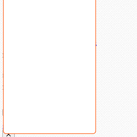
Шайбы
Шпильки
Шплинты
Шпонки
Шпоночная сталь
Штифты
Латунный и бронзовый крепеж
Ваша корзина
(0)
В корзине нет товаров.
Поиск
Don't show this popup again