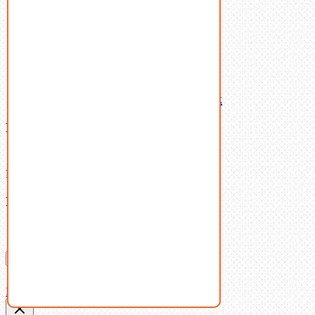
Шайбы
Шпильки
Шплинты
Шпонки
Шпоночная сталь
Штифты
Латунный и бронзовый крепеж
Ваша корзина
(0)
В корзине нет товаров.
Поиск
Don't show this popup again