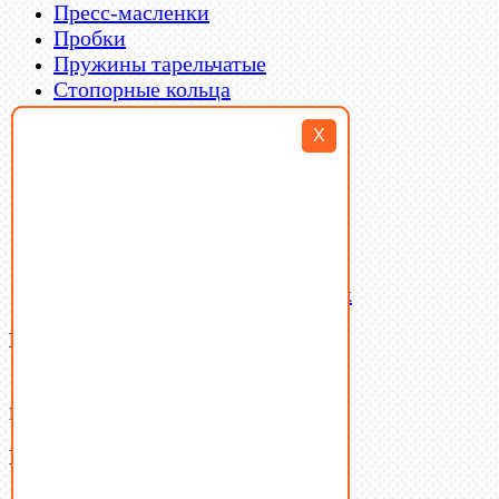
Пресс-масленки
Пробки
Пружины тарельчатые
Стопорные кольца
Такелаж
X
Шайбы
Шпильки
Шплинты
Шпонки
Шпоночная сталь
Штифты
Латунный и бронзовый крепеж
Ваша корзина
(0)
В корзине нет товаров.
Поиск