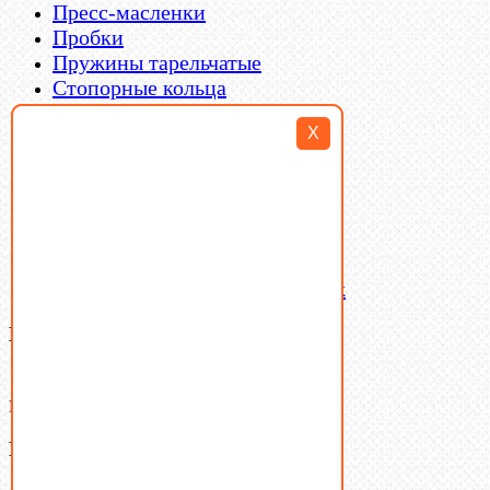
Пресс-масленки
Пробки
Пружины тарельчатые
Стопорные кольца
Такелаж
X
Шайбы
Шпильки
Шплинты
Шпонки
Шпоночная сталь
Штифты
Латунный и бронзовый крепеж
Ваша корзина
(0)
В корзине нет товаров.
Поиск