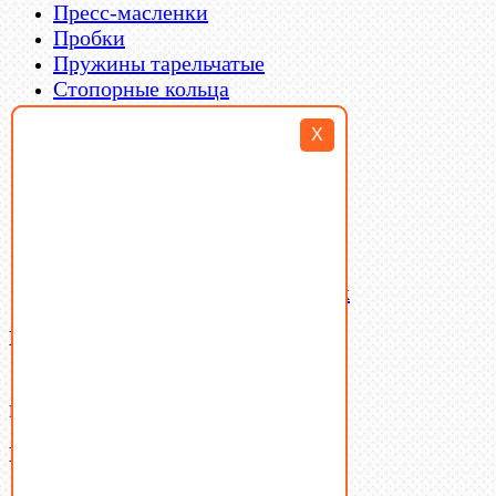
Пресс-масленки
Пробки
Пружины тарельчатые
Стопорные кольца
Такелаж
X
Шайбы
Шпильки
Шплинты
Шпонки
Шпоночная сталь
Штифты
Латунный и бронзовый крепеж
Ваша корзина
(0)
В корзине нет товаров.
Поиск